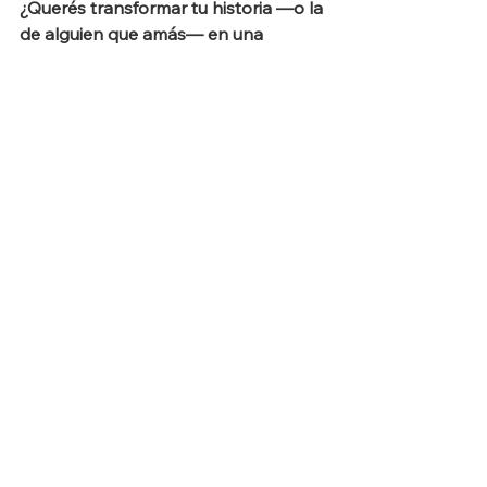
¿Querés transformar tu historia —o la 
de alguien que amás— en una 
biografía personal premium?
En 
The Allbum
 te acompañamos en 
cada paso para crear un libro único, 
emotivo y eterno.
Ver todo
Entradas recientes